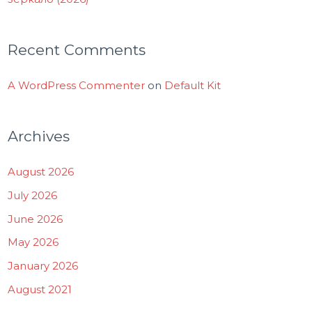
Recent Comments
A WordPress Commenter
on
Default Kit
Archives
August 2026
July 2026
June 2026
May 2026
January 2026
August 2021