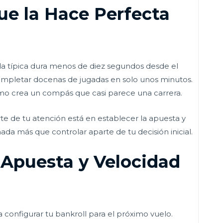
ue la Hace Perfecta
a típica dura menos de diez segundos desde el
 completar docenas de jugadas en solo unos minutos.
itmo crea un compás que casi parece una carrera.
e de tu atención está en establecer la apuesta y
da más que controlar aparte de tu decisión inicial.
 Apuesta y Velocidad
a configurar tu bankroll para el próximo vuelo.