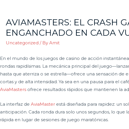
AVIAMASTERS: EL CRASH 
ENGANCHADO EN CADA V
Uncategorized
/ By
Amit
En el mundo de los juegos de casino de acción instantánea
rondas rapidísimas. La mecánica principal del juego—lanza
hasta que aterriza o se estrella—ofrece una sensación de
cortas y de alta intensidad. Ya sea en una pausa para el c
AviaMasters
ofrece resultados rápidos que mantienen la adr
La interfaz de
AviaMaster
está diseñada para rapidez: un sol
anticipación. Cada ronda dura solo unos segundos, lo que l
rápida en lugar de sesiones de juego maratónicas.