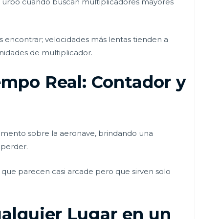
o Turbo cuando buscan multiplicadores mayores
s encontrar; velocidades más lentas tienden a
idades de multiplicador.
empo Real: Contador y
aumento sobre la aeronave, brindando una
 perder.
s que parecen casi arcade pero que sirven solo
alquier Lugar en un