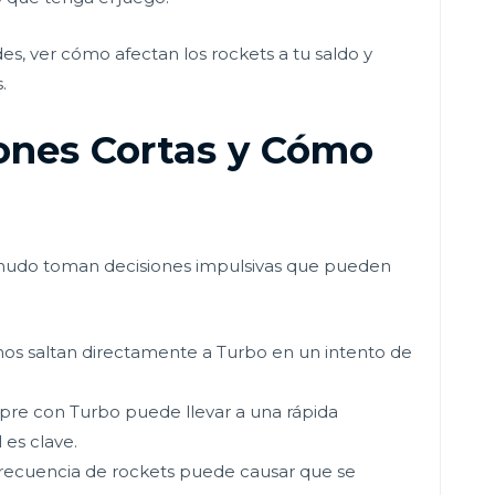
s, ver cómo afectan los rockets a tu saldo y
.
ones Cortas y Cómo
enudo toman decisiones impulsivas que pueden
unos saltan directamente a Turbo en un intento de
pre con Turbo puede llevar a una rápida
 es clave.
 frecuencia de rockets puede causar que se