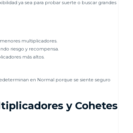
ibilidad ya sea para probar suerte o buscar grandes
 menores multiplicadores.
ando riesgo y recompensa.
licadores más altos.
 predeterminan en Normal porque se siente seguro
tiplicadores y Cohetes