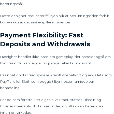
berøringsmål.
Dette designet reduserer friksjon slik at beslutningstiden forblir
kort—akkurat det raske‑spillere forventer.
Payment Flexibility: Fast
Deposits and Withdrawals
Hastighet handler ikke bare om gameplay; det handler også om
hvor raskt du kan legge inn penger eller ta ut gevinst.
Casinoet godtar tradisjonelle kreditt-/debetkort og e‑wallets som
PayPal eller Skrill, som begge tilbyr nesten umiddelbar
behandling.
For de som foretrekker digitale valutaer, støttes Bitcoin og
Ethereum—innskudd tar sekunder, og uttak kan behandles
innen en virkedag.