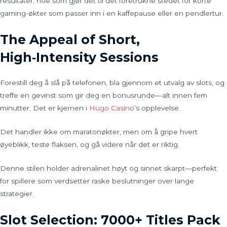
resultater, noe som gjør det til det foretrukne stedet for korte
gaming-økter som passer inn i en kaffepause eller en pendlertur.
The Appeal of Short,
High‑Intensity Sessions
Forestill deg å slå på telefonen, bla gjennom et utvalg av slots, og
treffe en gevinst som gir deg en bonusrunde—alt innen fem
minutter. Det er kjernen i
Hugo Casino
’s opplevelse.
Det handler ikke om maratonøkter, men om å gripe hvert
øyeblikk, teste flaksen, og gå videre når det er riktig.
Denne stilen holder adrenalinet høyt og sinnet skarpt—perfekt
for spillere som verdsetter raske beslutninger over lange
strategier.
Slot Selection: 7000+ Titles Pack