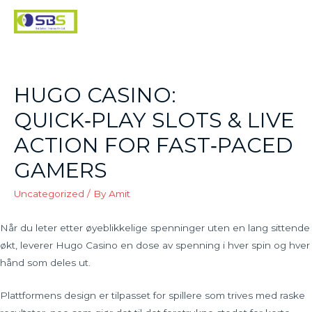
HUGO CASINO:
QUICK‑PLAY SLOTS & LIVE
ACTION FOR FAST‑PACED
GAMERS
Uncategorized
/ By
Amit
Når du leter etter øyeblikkelige spenninger uten en lang sittende
økt, leverer Hugo Casino en dose av spenning i hver spin og hver
hånd som deles ut.
Plattformens design er tilpasset for spillere som trives med raske