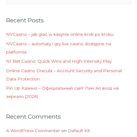
Recent Posts
NVCasino – jak grać w kasynie online krok po kroku
NVCasino – automaty i gry live casino dostępne na
platformie
N1 Bet Casino: Quick Wins and High‑Intensity Play
Online Casino Dracula – Account Security and Personal
Data Protection
Pin Up Казино – Официальный сайт Пин Ап вход на
зеркало (2026)
Recent Comments
A WordPress Commenter
on
Default Kit