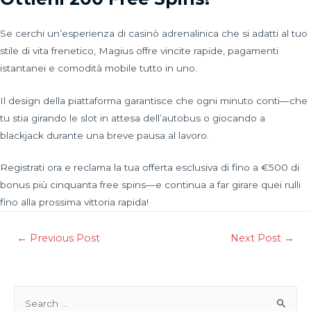
Se cerchi un’esperienza di casinò adrenalinica che si adatti al tuo
stile di vita frenetico, Magius offre vincite rapide, pagamenti
istantanei e comodità mobile tutto in uno.
Il design della piattaforma garantisce che ogni minuto conti—che
tu stia girando le slot in attesa dell’autobus o giocando a
blackjack durante una breve pausa al lavoro.
Registrati ora e reclama la tua offerta esclusiva di fino a €500 di
bonus più cinquanta free spins—e continua a far girare quei rulli
fino alla prossima vittoria rapida!
←
Previous Post
Next Post
→