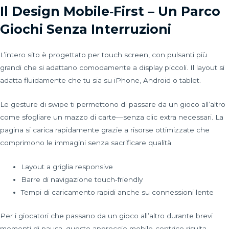
Il Design Mobile‑First – Un Parco
Giochi Senza Interruzioni
L’intero sito è progettato per touch screen, con pulsanti più
grandi che si adattano comodamente a display piccoli. Il layout si
adatta fluidamente che tu sia su iPhone, Android o tablet.
Le gesture di swipe ti permettono di passare da un gioco all’altro
come sfogliare un mazzo di carte—senza clic extra necessari. La
pagina si carica rapidamente grazie a risorse ottimizzate che
comprimono le immagini senza sacrificare qualità.
Layout a griglia responsive
Barre di navigazione touch‑friendly
Tempi di caricamento rapidi anche su connessioni lente
Per i giocatori che passano da un gioco all’altro durante brevi
momenti di pausa, questo approccio mobile‑centrico risulta