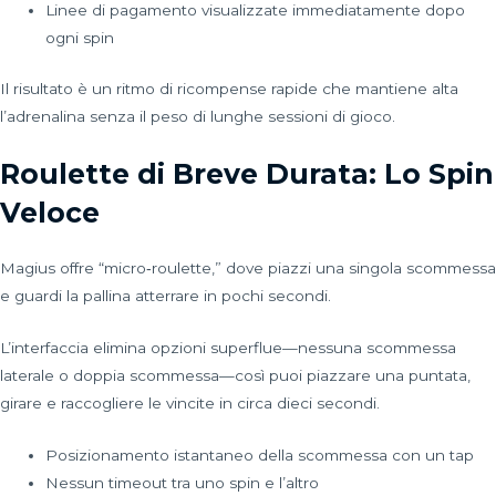
Linee di pagamento visualizzate immediatamente dopo
ogni spin
Il risultato è un ritmo di ricompense rapide che mantiene alta
l’adrenalina senza il peso di lunghe sessioni di gioco.
Roulette di Breve Durata: Lo Spin
Veloce
Magius offre “micro‑roulette,” dove piazzi una singola scommessa
e guardi la pallina atterrare in pochi secondi.
L’interfaccia elimina opzioni superflue—nessuna scommessa
laterale o doppia scommessa—così puoi piazzare una puntata,
girare e raccogliere le vincite in circa dieci secondi.
Posizionamento istantaneo della scommessa con un tap
Nessun timeout tra uno spin e l’altro