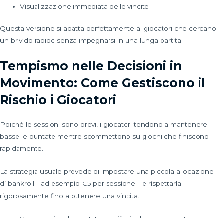
Visualizzazione immediata delle vincite
Questa versione si adatta perfettamente ai giocatori che cercano
un brivido rapido senza impegnarsi in una lunga partita.
Tempismo nelle Decisioni in
Movimento: Come Gestiscono il
Rischio i Giocatori
Poiché le sessioni sono brevi, i giocatori tendono a mantenere
basse le puntate mentre scommettono su giochi che finiscono
rapidamente.
La strategia usuale prevede di impostare una piccola allocazione
di bankroll—ad esempio €5 per sessione—e rispettarla
rigorosamente fino a ottenere una vincita.