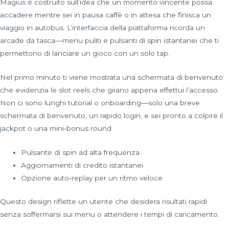
Magius è costruito sull’idea che un momento vincente possa
accadere mentre sei in pausa caffè o in attesa che finisca un
viaggio in autobus. L’interfaccia della piattaforma ricorda un
arcade da tasca—menu puliti e pulsanti di spin istantanei che ti
permettono di lanciare un gioco con un solo tap.
Nel primo minuto ti viene mostrata una schermata di benvenuto
che evidenzia le slot reels che girano appena effettui l’accesso.
Non ci sono lunghi tutorial o onboarding—solo una breve
schermata di benvenuto, un rapido login, e sei pronto a colpire il
jackpot o una mini‑bonus round.
Pulsante di spin ad alta frequenza
Aggiornamenti di credito istantanei
Opzione auto‑replay per un ritmo veloce
Questo design riflette un utente che desidera risultati rapidi
senza soffermarsi sui menu o attendere i tempi di caricamento.