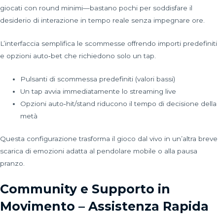
giocati con round minimi—bastano pochi per soddisfare il
desiderio di interazione in tempo reale senza impegnare ore.
L’interfaccia semplifica le scommesse offrendo importi predefiniti
e opzioni auto‑bet che richiedono solo un tap.
Pulsanti di scommessa predefiniti (valori bassi)
Un tap avvia immediatamente lo streaming live
Opzioni auto‑hit/stand riducono il tempo di decisione della
metà
Questa configurazione trasforma il gioco dal vivo in un’altra breve
scarica di emozioni adatta al pendolare mobile o alla pausa
pranzo.
Community e Supporto in
Movimento – Assistenza Rapida