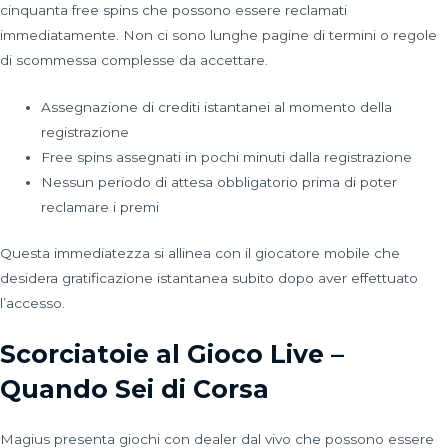
cinquanta free spins che possono essere reclamati
immediatamente. Non ci sono lunghe pagine di termini o regole
di scommessa complesse da accettare.
Assegnazione di crediti istantanei al momento della
registrazione
Free spins assegnati in pochi minuti dalla registrazione
Nessun periodo di attesa obbligatorio prima di poter
reclamare i premi
Questa immediatezza si allinea con il giocatore mobile che
desidera gratificazione istantanea subito dopo aver effettuato
l’accesso.
Scorciatoie al Gioco Live –
Quando Sei di Corsa
Magius presenta giochi con dealer dal vivo che possono essere