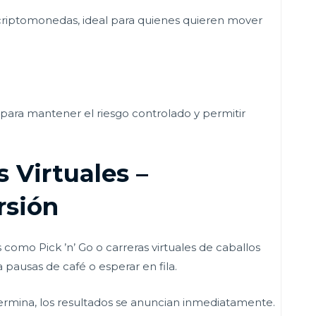
 criptomonedas, ideal para quienes quieren mover
para mantener el riesgo controlado y permitir
 Virtuales –
rsión
omo Pick ’n’ Go o carreras virtuales de caballos
ausas de café o esperar en fila.
 termina, los resultados se anuncian inmediatamente.