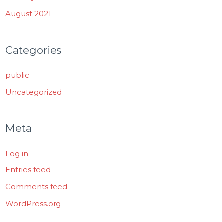
August 2021
Categories
public
Uncategorized
Meta
Log in
Entries feed
Comments feed
WordPress.org