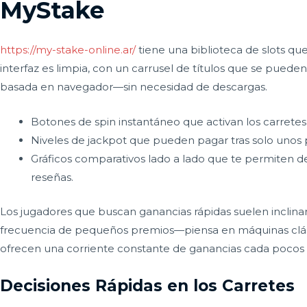
MyStake
https://my-stake-online.ar/
tiene una biblioteca de slots q
interfaz es limpia, con un carrusel de títulos que se pueden 
basada en navegador—sin necesidad de descargas.
Botones de spin instantáneo que activan los carret
Niveles de jackpot que pueden pagar tras solo unos 
Gráficos comparativos lado a lado que te permiten det
reseñas.
Los jugadores que buscan ganancias rápidas suelen inclina
frecuencia de pequeños premios—piensa en máquinas clásica
ofrecen una corriente constante de ganancias cada pocos g
Decisiones Rápidas en los Carretes