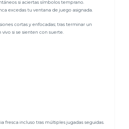
ntáneos si aciertas símbolos temprano.
nca excedas tu ventana de juego asignada.
ones cortas y enfocadas; tras terminar un
ivo si se sienten con suerte.
a fresca incluso tras múltiples jugadas seguidas.