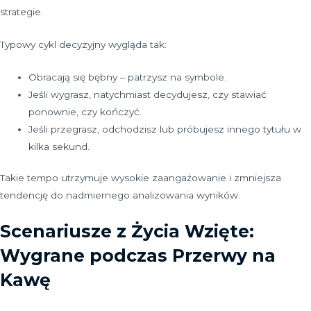
strategie.
Typowy cykl decyzyjny wygląda tak:
Obracają się bębny – patrzysz na symbole.
Jeśli wygrasz, natychmiast decydujesz, czy stawiać
ponownie, czy kończyć.
Jeśli przegrasz, odchodzisz lub próbujesz innego tytułu w
kilka sekund.
Takie tempo utrzymuje wysokie zaangażowanie i zmniejsza
tendencję do nadmiernego analizowania wyników.
Scenariusze z Życia Wzięte:
Wygrane podczas Przerwy na
Kawę