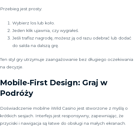
Przebieg jest prosty:
Wybierz los lub koło.
Jeden klik ujawnia, czy wygrałeś.
Jeśli trafisz nagrodę, możesz ją od razu odebrać lub dodać
do salda na dalszą grę.
Ten styl gry utrzymuje zaangażowanie bez długiego oczekiwania
na decyzje.
Mobile‑First Design: Graj w
Podróży
Doświadczenie mobilne iWild Casino jest stworzone z myślą o
krótkich sesjach. Interfejs jest responsywny, zapewniając, że
przyciski i nawigacja są łatwe do obsługi na małych ekranach.