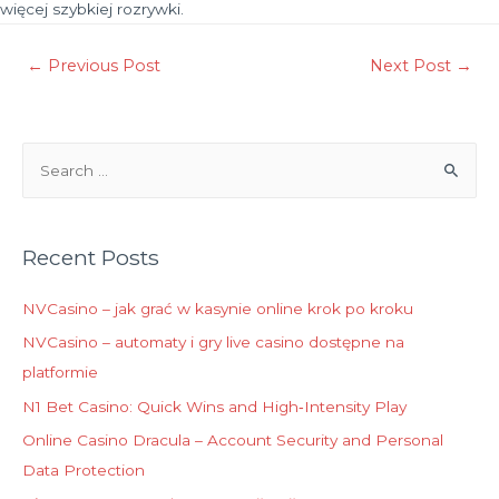
więcej szybkiej rozrywki.
←
Previous Post
Next Post
→
Recent Posts
NVCasino – jak grać w kasynie online krok po kroku
NVCasino – automaty i gry live casino dostępne na
platformie
N1 Bet Casino: Quick Wins and High‑Intensity Play
Online Casino Dracula – Account Security and Personal
Data Protection