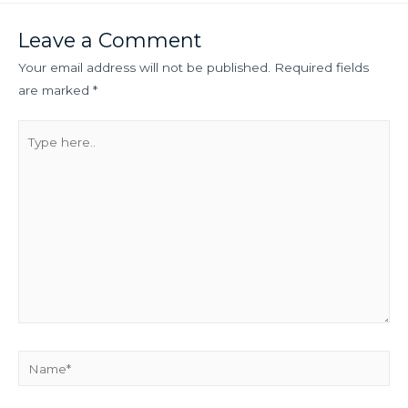
Leave a Comment
Your email address will not be published.
Required fields
are marked
*