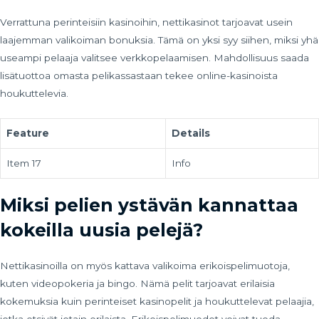
Verrattuna perinteisiin kasinoihin, nettikasinot tarjoavat usein
laajemman valikoiman bonuksia. Tämä on yksi syy siihen, miksi yhä
useampi pelaaja valitsee verkkopelaamisen. Mahdollisuus saada
lisätuottoa omasta pelikassastaan tekee online-kasinoista
houkuttelevia.
Feature
Details
Item 17
Info
Miksi pelien ystävän kannattaa
kokeilla uusia pelejä?
Nettikasinoilla on myös kattava valikoima erikoispelimuotoja,
kuten videopokeria ja bingo. Nämä pelit tarjoavat erilaisia
kokemuksia kuin perinteiset kasinopelit ja houkuttelevat pelaajia,