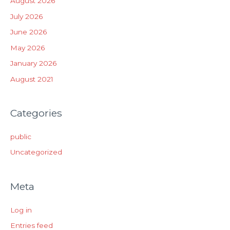
August 2026
July 2026
June 2026
May 2026
January 2026
August 2021
Categories
public
Uncategorized
Meta
Log in
Entries feed