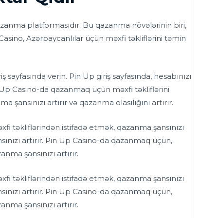
zanma platformasıdır. Bu qazanma növələrinin biri,
asino, Azərbaycanlılar üçün məxfi təkliflərini təmin
 sayfasında verin. Pin Up giriş sayfasında, hesabınızı
n Up Casino-da qazanmaq üçün məxfi təkliflərini
 şansınızı artırır və qazanma olasılığını artırır.
 təkliflərindən istifadə etmək, qazanma şansınızı
şansınızı artırır. Pin Up Casino-da qazanmaq üçün,
anma şansınızı artırır.
 təkliflərindən istifadə etmək, qazanma şansınızı
şansınızı artırır. Pin Up Casino-da qazanmaq üçün,
anma şansınızı artırır.