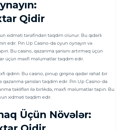
ynayın:
tar Qidir
un xidməti tərəfindən təqdim olunur. Bu qidərli
əmin edir. Pin Up Casino-da oyun oynayın və
apın. Bu casino, qazanma şansını artırmaq üçün
lılar üçün məxfi məlumatlar təqdim edir.
qidirin. Bu casino, pinup girişinə qədər rahat bir
ə qazanma şansları təqdim edir. Pin Up Casino-da
ma təklifləri ilə birlikdə, məxfi məlumatlar tapın. Bu
oyun xidməti təqdim edir.
maq Üçün Növələr:
tar Qidir