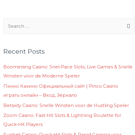
Recent Posts
Boomerang Casino: Snel‑Pace Slots, Live Games & Snelle
Winsten voor de Moderne Speler
Пинко Казино Официальный сайт | Pinco Casino
играть онлайн – Вход, Зеркало
Betsixty Casino: Snelle Winsten voor de Hustling Speler
Zoom Casino: Fast‑Hit Slots & Lightning Roulette for
Quick‑Hit Players
Funbet Casino: Quick‑Hit Slots & Rapid Gaming voor