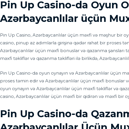
Pin Up Casino-da Oyun O
Azərbaycanlılar üçün Mux
Pin Up Casino, Azərbaycanlılar üçün məxfi və məşhur bir oy
casino, pinup az adımlarla girişinə qədər rahat bir proses t
Azərbaycanlılar üçün məxfi bonuslar və qazanma şansları t
məxfi təkliflər və qazanma təklifləri ilə birlikdə, Azərbaycan
Pin Up Casino-da oyun oynayın və Azərbaycanlılar üçün məxfi 
proses təmin edir və Azərbaycanlılar üçün məxfi bonuslar v
oyun oynayın və Azərbaycanlılar üçün məxfi təkliflər və qazan
casino, Azərbaycanlılar üçün məxfi bir qidirən və məxfi bir 
Pin Up Casino-da Qazan
Azərbaycanlılar Üçün Mux