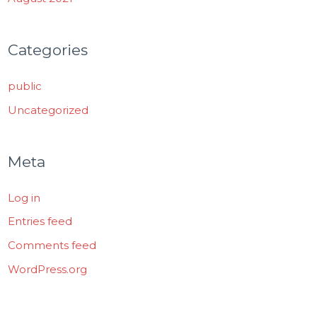
Categories
public
Uncategorized
Meta
Log in
Entries feed
Comments feed
WordPress.org