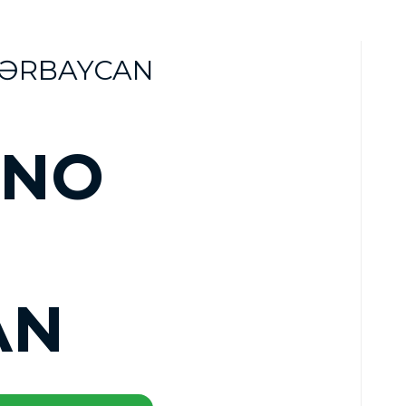
ZƏRBAYCAN
INO
AN