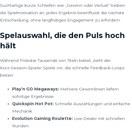
Suchtartige kurze Schleifen wie „Gewinn oder Verlust“ treiben
die Spielmotivation an; jedes Ergebnis beeinflusst die nächste
Entscheidung, ohne langfristiges Engagement zu erfordern.
Spelauswahl, die den Puls hoch
hält
Während Polestar Tausende von Titeln bietet, zieht der
Kurz‑Session‑Spieler Spiele vor, die schnelle Feedback‑Loops
bieten:
Play’n GO Megaways:
Mehrere Gewinnlinien liefern
sofortige Ergebnisse.
Quickspin Hot Pot:
Schnelle Auszahlungen und einfache
Mechanik.
Evolution Gaming Roulette:
Live‑Dealer mit schnellen
Runden.