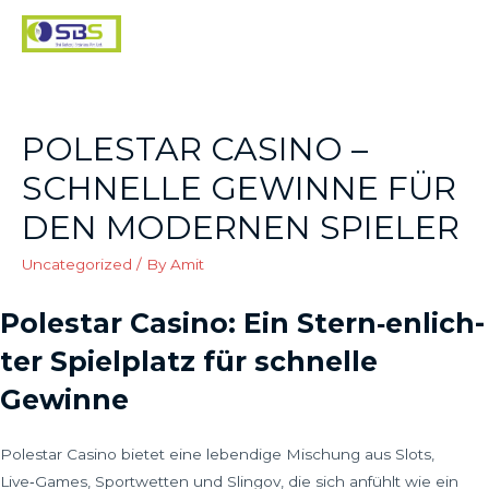
POLESTAR CASINO –
SCHNELLE GEWINNE FÜR
DEN MODERNEN SPIELER
Uncategorized
/ By
Amit
Polestar Casino: Ein Stern‑en­lich­
ter Spielplatz für schnelle
Gewinne
Polestar Casino bietet eine lebendige Mischung aus Slots,
Live‑Games, Sportwetten und Slingov, die sich anfühlt wie ein