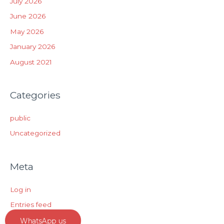
July 2026
June 2026
May 2026
January 2026
August 2021
Categories
public
Uncategorized
Meta
Log in
Entries feed
Comments feed