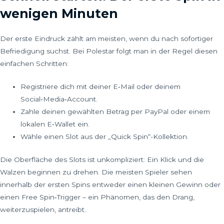
wenigen Minuten
Der erste Eindruck zählt am meisten, wenn du nach sofortiger
Befriedigung suchst. Bei Polestar folgt man in der Regel diesen
einfachen Schritten:
Registriere dich mit deiner E‑Mail oder deinem
Social‑Media‑Account.
Zahle deinen gewählten Betrag per PayPal oder einem
lokalen E‑Wallet ein.
Wähle einen Slot aus der „Quick Spin“-Kollektion.
Die Oberfläche des Slots ist unkompliziert: Ein Klick und die
Walzen beginnen zu drehen. Die meisten Spieler sehen
innerhalb der ersten Spins entweder einen kleinen Gewinn oder
einen Free Spin‑Trigger – ein Phänomen, das den Drang,
weiterzuspielen, antreibt.