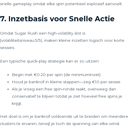
snelle gameplay omdat elke spin potentieel explosief aanvoelt.
7. Inzetbasis voor Snelle Actie
Omdat Sugar Rush een high‑volatility slot is
(volatiliteitsniveau 5/5), maken kleine inzetten logisch voor korte
sessies.
Een typische quick‑play strategie kan er zo uitzien:
Begin met €0.20 per spin (de minimuminzet).
Houd je bankroll in kleine stappen—zeg €10 per sessie.
Als je vroeg een free spin‑ronde raakt, overweeg dan
conservatief te blijven totdat je ziet hoeveel free spins je
krijgt.
Het doel is om je bankroll voldoende uit te breiden om meerdere
clusters te ervaren, terwijl je toch de spanning van elke winst