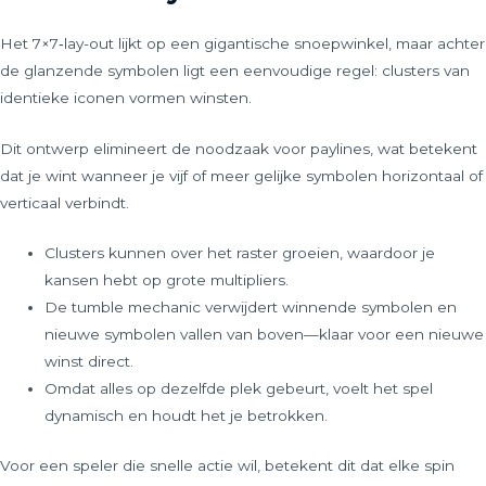
Het 7×7‑lay-out lijkt op een gigantische snoepwinkel, maar achter
de glanzende symbolen ligt een eenvoudige regel: clusters van
identieke iconen vormen winsten.
Dit ontwerp elimineert de noodzaak voor paylines, wat betekent
dat je wint wanneer je vijf of meer gelijke symbolen horizontaal of
verticaal verbindt.
Clusters kunnen over het raster groeien, waardoor je
kansen hebt op grote multipliers.
De tumble mechanic verwijdert winnende symbolen en
nieuwe symbolen vallen van boven—klaar voor een nieuwe
winst direct.
Omdat alles op dezelfde plek gebeurt, voelt het spel
dynamisch en houdt het je betrokken.
Voor een speler die snelle actie wil, betekent dit dat elke spin