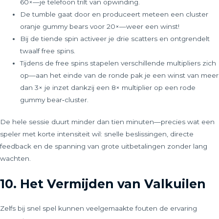
60×—je telefoon trilt van opwinding.
De tumble gaat door en produceert meteen een cluster
oranje gummy bears voor 20×—weer een winst!
Bij de tiende spin activeer je drie scatters en ontgrendelt
twaalf free spins.
Tijdens de free spins stapelen verschillende multipliers zich
op—aan het einde van de ronde pak je een winst van meer
dan 3× je inzet dankzij een 8× multiplier op een rode
gummy bear‑cluster.
De hele sessie duurt minder dan tien minuten—precies wat een
speler met korte intensiteit wil: snelle beslissingen, directe
feedback en de spanning van grote uitbetalingen zonder lang
wachten.
10. Het Vermijden van Valkuilen
Zelfs bij snel spel kunnen veelgemaakte fouten de ervaring