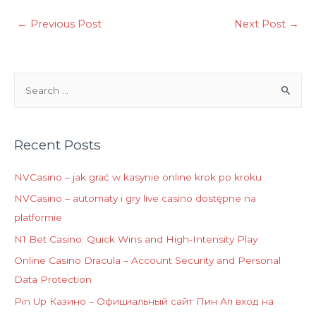
←
Previous Post
Next Post
→
Recent Posts
NVCasino – jak grać w kasynie online krok po kroku
NVCasino – automaty i gry live casino dostępne na
platformie
N1 Bet Casino: Quick Wins and High‑Intensity Play
Online Casino Dracula – Account Security and Personal
Data Protection
Pin Up Казино – Официальный сайт Пин Ап вход на