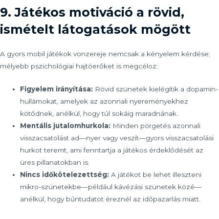
9. Játékos motiváció a rövid,
ismételt látogatások mögött
A gyors mobil játékok vonzereje nemcsak a kényelem kérdése;
mélyebb pszichológiai hajtóerőket is megcéloz:
Figyelem irányítása:
Rövid szünetek kielégítik a dopamin-
hullámokat, amelyek az azonnali nyereményekhez
kötődnek, anélkül, hogy túl sokáig maradnának.
Mentális jutalomhurkola:
Minden pörgetés azonnali
visszacsatolást ad—nyer vagy veszít—gyors visszacsatolási
hurkot teremt, ami fenntartja a játékos érdeklődését az
üres pillanatokban is.
Nincs időkötelezettség:
A játékot be lehet illeszteni
mikro-szünetekbe—például kávézási szünetek közé—
anélkül, hogy bűntudatot éreznél az időpazarlás miatt.