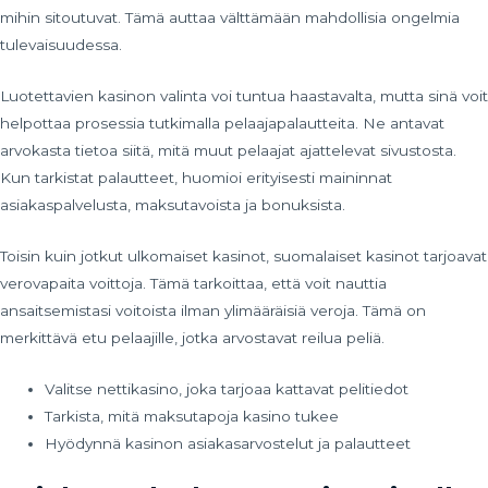
mihin sitoutuvat. Tämä auttaa välttämään mahdollisia ongelmia
tulevaisuudessa.
Luotettavien kasinon valinta voi tuntua haastavalta, mutta sinä voit
helpottaa prosessia tutkimalla pelaajapalautteita. Ne antavat
arvokasta tietoa siitä, mitä muut pelaajat ajattelevat sivustosta.
Kun tarkistat palautteet, huomioi erityisesti maininnat
asiakaspalvelusta, maksutavoista ja bonuksista.
Toisin kuin jotkut ulkomaiset kasinot, suomalaiset kasinot tarjoavat
verovapaita voittoja. Tämä tarkoittaa, että voit nauttia
ansaitsemistasi voitoista ilman ylimääräisiä veroja. Tämä on
merkittävä etu pelaajille, jotka arvostavat reilua peliä.
Valitse nettikasino, joka tarjoaa kattavat pelitiedot
Tarkista, mitä maksutapoja kasino tukee
Hyödynnä kasinon asiakasarvostelut ja palautteet