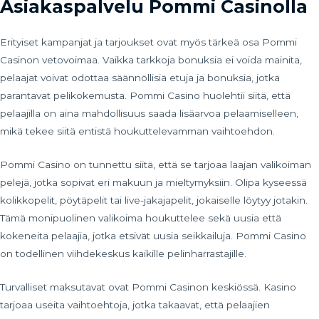
Asiakaspalvelu Pommi Casinolla
Erityiset kampanjat ja tarjoukset ovat myös tärkeä osa Pommi
Casinon vetovoimaa. Vaikka tarkkoja bonuksia ei voida mainita,
pelaajat voivat odottaa säännöllisiä etuja ja bonuksia, jotka
parantavat pelikokemusta. Pommi Casino huolehtii siitä, että
pelaajilla on aina mahdollisuus saada lisäarvoa pelaamiselleen,
mikä tekee siitä entistä houkuttelevamman vaihtoehdon.
Pommi Casino on tunnettu siitä, että se tarjoaa laajan valikoiman
pelejä, jotka sopivat eri makuun ja mieltymyksiin. Olipa kyseessä
kolikkopelit, pöytäpelit tai live-jakajapelit, jokaiselle löytyy jotakin.
Tämä monipuolinen valikoima houkuttelee sekä uusia että
kokeneita pelaajia, jotka etsivät uusia seikkailuja. Pommi Casino
on todellinen viihdekeskus kaikille pelinharrastajille.
Turvalliset maksutavat ovat Pommi Casinon keskiössä. Kasino
tarjoaa useita vaihtoehtoja, jotka takaavat, että pelaajien