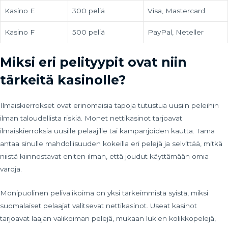
Kasino E
300 peliä
Visa, Mastercard
Kasino F
500 peliä
PayPal, Neteller
Miksi eri pelityypit ovat niin
tärkeitä kasinolle?
Ilmaiskierrokset ovat erinomaisia tapoja tutustua uusiin peleihin
ilman taloudellista riskiä. Monet nettikasinot tarjoavat
ilmaiskierroksia uusille pelaajille tai kampanjoiden kautta. Tämä
antaa sinulle mahdollisuuden kokeilla eri pelejä ja selvittää, mitkä
niistä kiinnostavat eniten ilman, että joudut käyttämään omia
varoja.
Monipuolinen pelivalikoima on yksi tärkeimmistä syistä, miksi
suomalaiset pelaajat valitsevat nettikasinot. Useat kasinot
tarjoavat laajan valikoiman pelejä, mukaan lukien kolikkopelejä,