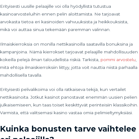
Erityisesti uusille pelaajille voi olla hyödyllistä tutustua
kasinoarvosteluihin ennen pelin aloittamista. Ne tarjoavat
arvokasta tietoa eri kasinoiden vahvuuksista ja heikkouksista,
mikä voi auttaa sinua tekemään paremman valinnan.
Ilmaiskierroksia on monilla nettikasinoilla saatavilla bonuksina ja
kampanjoina. Nämä kierrokset tarjoavat pelaajille mahdollisuuden
kokeilla pelejä ilman taloudellista riskiä. Tarkista,
pommi arvostelu
,
mitä ehtoja ilmaiskierroksiin liittyy, jotta voit nauttia niistä parhaalla
mahdollisella tavalla.
Erityisesti pelivalikoima voi olla ratkaiseva tekijä, kun vertailet
nettikasinoita. Jotkut kasinot panostavat enemmän uusien pelien
julkaisemiseen, kun taas toiset keskittyvät perinteisiin klassikoihin.
Varmista, että valitsemasi kasino vastaa omia pelimieltymyksiäsi.
Kuinka bonusten tarve vaihtelee