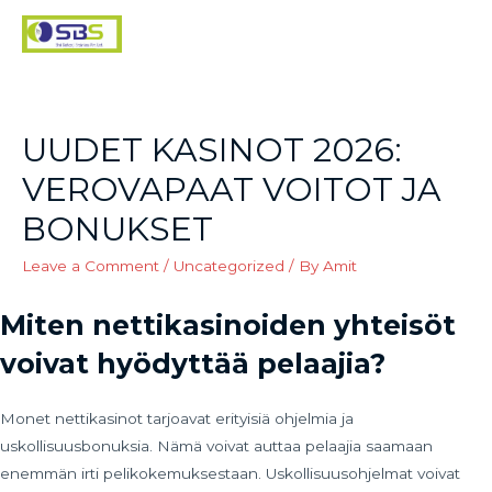
UUDET KASINOT 2026:
VEROVAPAAT VOITOT JA
BONUKSET
Leave a Comment
/
Uncategorized
/ By
Amit
Miten nettikasinoiden yhteisöt
voivat hyödyttää pelaajia?
Monet nettikasinot tarjoavat erityisiä ohjelmia ja
uskollisuusbonuksia. Nämä voivat auttaa pelaajia saamaan
enemmän irti pelikokemuksestaan. Uskollisuusohjelmat voivat