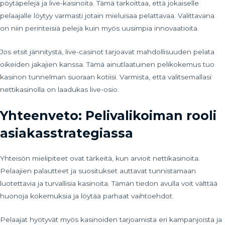
pöytäpelejä ja live-kasinoita. Tämä tarkoittaa, että jokaiselle
pelaajalle löytyy varmasti jotain mieluisaa pelattavaa. Valittavana
on niin perinteisiä pelejä kuin myös uusimpia innovaatioita.
Jos etsit jännitystä, live-casinot tarjoavat mahdollisuuden pelata
oikeiden jakajien kanssa. Tämä ainutlaatuinen pelikokemus tuo
kasinon tunnelman suoraan kotiisi. Varmista, että valitsemallasi
nettikasinolla on laadukas live-osio.
Yhteenveto: Pelivalikoiman rooli
asiakasstrategiassa
Yhteisön mielipiteet ovat tärkeitä, kun arvioit nettikasinoita.
Pelaajien palautteet ja suositukset auttavat tunnistamaan
luotettavia ja turvallisia kasinoita. Tämän tiedon avulla voit välttää
huonoja kokemuksia ja löytää parhaat vaihtoehdot.
Pelaajat hyötyvät myös kasinoiden tarjoamista eri kampanjoista ja