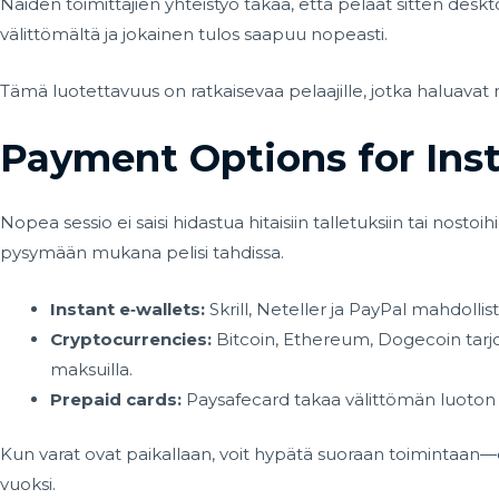
Näiden toimittajien yhteistyö takaa, että pelaat sitten deskto
välittömältä ja jokainen tulos saapuu nopeasti.
Tämä luotettavuus on ratkaisevaa pelaajille, jotka haluava
Payment Options for Inst
Nopea sessio ei saisi hidastua hitaisiin talletuksiin tai nost
pysymään mukana pelisi tahdissa.
Instant e‑wallets:
Skrill, Neteller ja PayPal mahdollis
Cryptocurrencies:
Bitcoin, Ethereum, Dogecoin tarj
maksuilla.
Prepaid cards:
Paysafecard takaa välittömän luoton i
Kun varat ovat paikallaan, voit hypätä suoraan toimintaan—e
vuoksi.