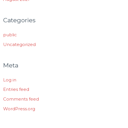
Categories
public
Uncategorized
Meta
Log in
Entries feed
Comments feed
WordPress.org