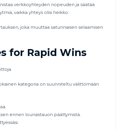
tunnistaa verkkoyhteyden nopeuden ja säätää
miä, vaikka yhteys olisi heikko.
tauksen, joka muuttaa satunnaisen selaamisen
es for Rapid Wins
ttoja.
n, jokainen kategoria on suunniteltu välittömään
sa.
ksen ennen lounastauon päättymistä.
ttyessäsi.