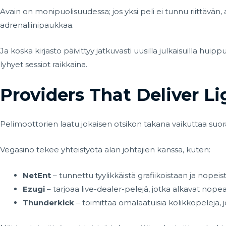
Avain on monipuolisuudessa; jos yksi peli ei tunnu riittävä
adrenaliinipaukkaa.
Ja koska kirjasto päivittyy jatkuvasti uusilla julkaisuilla huipp
lyhyet sessiot raikkaina.
Providers That Deliver L
Pelimoottorien laatu jokaisen otsikon takana vaikuttaa suor
Vegasino tekee yhteistyötä alan johtajien kanssa, kuten:
NetEnt
– tunnettu tyylikkäistä grafiikoistaan ja nopeis
Ezugi
– tarjoaa live-dealer-pelejä, jotka alkavat nopeas
Thunderkick
– toimittaa omalaatuisia kolikkopelejä, j