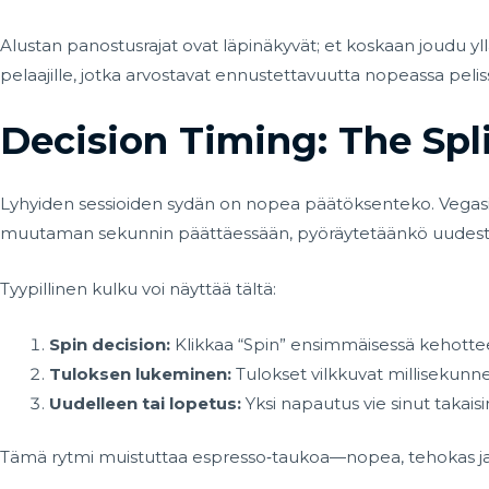
Alustan panostusrajat ovat läpinäkyvät; et koskaan joudu
pelaajille, jotka arvostavat ennustettavuutta nopeassa pelis
Decision Timing: The Spl
Lyhyiden sessioiden sydän on nopea päätöksenteko. Vegasin
muutaman sekunnin päättäessään, pyöräytetäänkö uudestaan 
Tyypillinen kulku voi näyttää tältä:
Spin decision:
Klikkaa “Spin” ensimmäisessä kehotte
Tuloksen lukeminen:
Tulokset vilkkuvat millisekunnei
Uudelleen tai lopetus:
Yksi napautus vie sinut takais
Tämä rytmi muistuttaa espresso‑taukoa—nopea, tehokas ja v