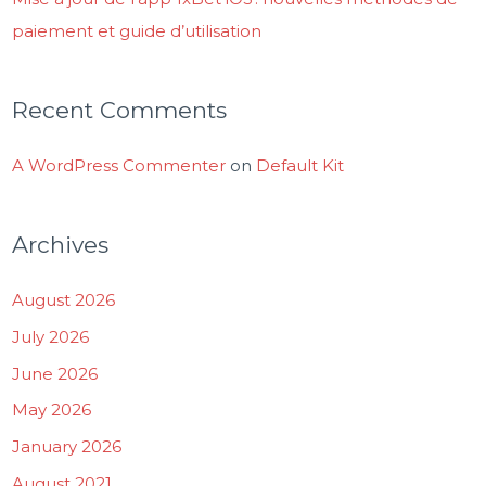
paiement et guide d’utilisation
Recent Comments
A WordPress Commenter
on
Default Kit
Archives
August 2026
July 2026
June 2026
May 2026
January 2026
August 2021