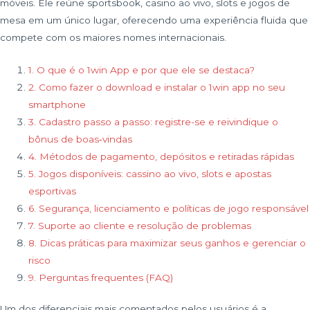
móveis. Ele reúne sportsbook, casino ao vivo, slots e jogos de
mesa em um único lugar, oferecendo uma experiência fluida que
compete com os maiores nomes internacionais.
1. O que é o 1win App e por que ele se destaca?
2. Como fazer o download e instalar o 1win app no seu
smartphone
3. Cadastro passo a passo: registre-se e reivindique o
bônus de boas‑vindas
4. Métodos de pagamento, depósitos e retiradas rápidas
5. Jogos disponíveis: cassino ao vivo, slots e apostas
esportivas
6. Segurança, licenciamento e políticas de jogo responsável
7. Suporte ao cliente e resolução de problemas
8. Dicas práticas para maximizar seus ganhos e gerenciar o
risco
9. Perguntas frequentes (FAQ)
Um dos diferenciais mais comentados pelos usuários é a