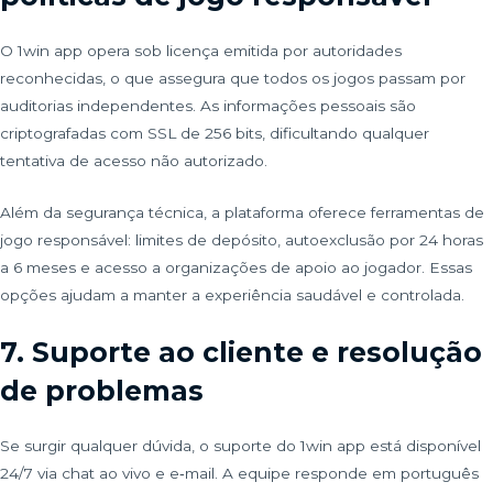
O 1win app opera sob licença emitida por autoridades
reconhecidas, o que assegura que todos os jogos passam por
auditorias independentes. As informações pessoais são
criptografadas com SSL de 256 bits, dificultando qualquer
tentativa de acesso não autorizado.
Além da segurança técnica, a plataforma oferece ferramentas de
jogo responsável: limites de depósito, autoexclusão por 24 horas
a 6 meses e acesso a organizações de apoio ao jogador. Essas
opções ajudam a manter a experiência saudável e controlada.
7. Suporte ao cliente e resolução
de problemas
Se surgir qualquer dúvida, o suporte do 1win app está disponível
24/7 via chat ao vivo e e‑mail. A equipe responde em português