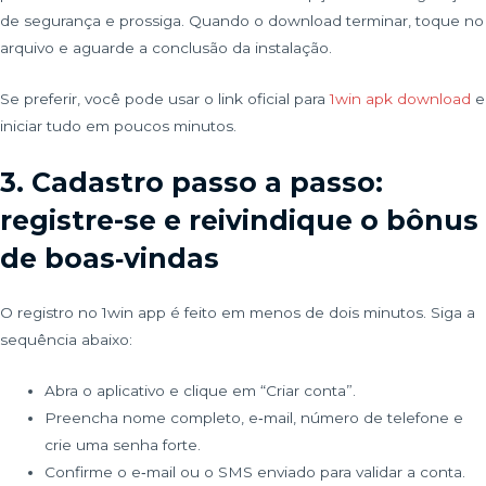
de segurança e prossiga. Quando o download terminar, toque no
arquivo e aguarde a conclusão da instalação.
Se preferir, você pode usar o link oficial para
1win apk download
e
iniciar tudo em poucos minutos.
3. Cadastro passo a passo:
registre-se e reivindique o bônus
de boas‑vindas
O registro no 1win app é feito em menos de dois minutos. Siga a
sequência abaixo:
Abra o aplicativo e clique em “Criar conta”.
Preencha nome completo, e‑mail, número de telefone e
crie uma senha forte.
Confirme o e‑mail ou o SMS enviado para validar a conta.