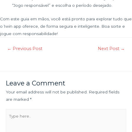
“Jogo responsável” e escolha o período desejado.
Com este guia em mãos, você está pronto para explorar tudo que
o 1win app oferece, de forma segura e inteligente. Boa sorte e
jogue com responsabilidade!
←
Previous Post
Next Post
→
Leave a Comment
Your email address will not be published.
Required fields
are marked
*