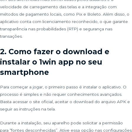
velocidade de carregamento das telas e a integração com
métodos de pagamento locais, como Pix e Boleto. Além disso, o
aplicativo conta com licenciamento reconhecido, o que garante
transparência nas probabilidades (RTP) e segurança nas
transações.
2. Como fazer o download e
instalar o 1win app no seu
smartphone
Para começar a jogar, o primeiro passo é instalar o aplicativo. O
processo é simples e não requer conhecimentos avançados.
Basta acessar o site oficial, aceitar o download do arquivo APK e
seguir as instruções na tela.
Durante a instalação, seu aparelho pode solicitar a permissão
para “fontes desconhecidas”. Ative essa opção nas configurações