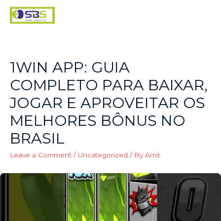
1WIN APP: GUIA
COMPLETO PARA BAIXAR,
JOGAR E APROVEITAR OS
MELHORES BÔNUS NO
BRASIL
Leave a Comment
/
Uncategorized
/ By
Amit