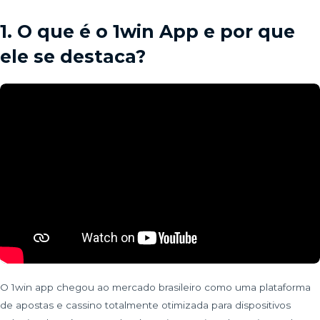
1. O que é o 1win App e por que
ele se destaca?
O 1win app chegou ao mercado brasileiro como uma plataforma
de apostas e cassino totalmente otimizada para dispositivos