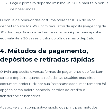
Faça o primeiro depósito (mínimo R$ 20) e habilite o bônus
de boas‑vindas.
O bônus de boas‑vindas costuma oferecer 100% do valor
depositado até R$ 500, com requisitos de aposta (wagering) de
30x. Isso significa que, antes de sacar, você precisará apostar o
equivalente a 30 vezes o valor do bônus mais o depósito.
4. Métodos de pagamento,
depósitos e retiradas rápidas
O 1win app aceita diversas formas de pagamento que facilitam
tanto o depósito quanto a retirada. Os usuários brasileiros
costumam preferir Pix por sua instantaneidade, mas também há
opções como boleto bancário, cartões de crédito e
transferências bancárias.
Abaixo, veja um comparativo rápido dos principais métodos