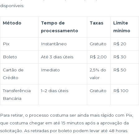
disponíveis:
Método
Tempo de
Taxas
Limite
processamento
mínimo
Pix
Instantâneo
Gratuito
R$ 20
Boleto
Até 3 dias úteis
R$ 2,00
R$ 30
Cartão de
Imediato
2,5% do
R$ 50
Crédito
valor
Transferência
1–2 dias úteis
Gratuito
R$ 100
Bancária
Para retirar, o processo costuma ser ainda mais rápido com Pix,
que costuma chegar em até 15 minutos após a aprovação da
solicitação. As retiradas por boleto podem levar até 48 horas.