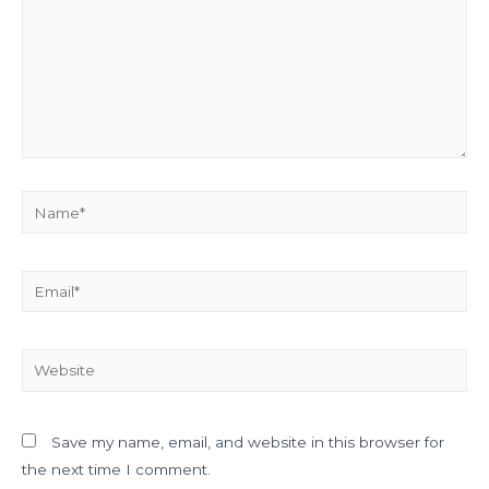
Save my name, email, and website in this browser for
the next time I comment.