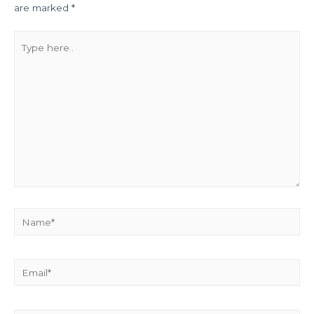
are marked
*