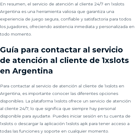
En resumen, el servicio de atención al cliente 24/7 en 1xslots
Argentina es una herramienta valiosa que garantiza una
experiencia de juego segura, confiable y satisfactoria para todos
los jugadores, ofreciendo asistencia inmediata y personalizada en
todo momento.
Guía para contactar al servicio
de atención al cliente de 1xslots
en Argentina
Para contactar al servicio de atención al cliente de 1xslots en
Argentina, es importante conocer las diferentes opciones
disponibles. La plataforma 1xslots ofrece un servicio de atención
al cliente 24/7, lo que significa que siempre hay personal
disponible para ayudarte. Puedes iniciar sesión en tu cuenta de
1xslots o descargar la aplicación 1xslots apk para tener acceso a
todas las funciones y soporte en cualquier momento.