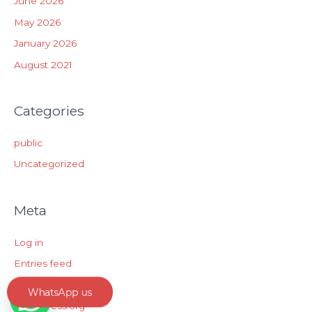
June 2026
May 2026
January 2026
August 2021
Categories
public
Uncategorized
Meta
Log in
Entries feed
Comments feed
WhatsApp us
WordPress.org