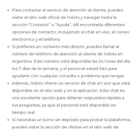
Para contactar al servicio de atención al cliente, puedes
visitar el sitio web oficial de 1xslots y navegar hasta la
sección “Contacto” o “Ayuda”. Allí encontrarás diferentes
opciones de contacto, incluyendo el chat en vivo, el correo
electrónico y el teléfono.
Si prefieres un contacto más directo, puedes llamar al
número de teléfono de atención al cliente de 1xslots en
Argentina. Este número está disponible las 24 horas del día,
los 7 días de la semana, y el personal estará listo para
ayudarte con cualquier consulta o problema que tengas.
Además, 1xslots ofrece un servicio de chat en vivo que está
disponible en el sitio web y en la aplicación. Este chat es
una excelente opción para obtener respuestas rápidas a
tus preguntas, ya que el personal está disponible en
tiempo real.
Si necesitas un bono sin depósito para probar la plataforma,
puedes visitar la sección de ofertas en el sitio web de