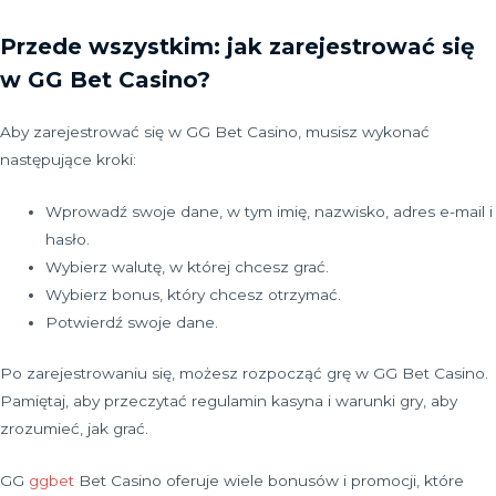
Przede wszystkim: jak zarejestrować się
w GG Bet Casino?
Aby zarejestrować się w GG Bet Casino, musisz wykonać
następujące kroki:
Wprowadź swoje dane, w tym imię, nazwisko, adres e-mail i
hasło.
Wybierz walutę, w której chcesz grać.
Wybierz bonus, który chcesz otrzymać.
Potwierdź swoje dane.
Po zarejestrowaniu się, możesz rozpocząć grę w GG Bet Casino.
Pamiętaj, aby przeczytać regulamin kasyna i warunki gry, aby
zrozumieć, jak grać.
GG
ggbet
Bet Casino oferuje wiele bonusów i promocji, które