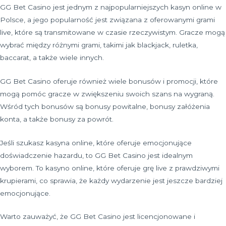
GG Bet Casino jest jednym z najpopularniejszych kasyn online w
Polsce, a jego popularność jest związana z oferowanymi grami
live, które są transmitowane w czasie rzeczywistym. Gracze mogą
wybrać między różnymi grami, takimi jak blackjack, ruletka,
baccarat, a także wiele innych.
GG Bet Casino oferuje również wiele bonusów i promocji, które
mogą pomóc gracze w zwiększeniu swoich szans na wygraną.
Wśród tych bonusów są bonusy powitalne, bonusy załóżenia
konta, a także bonusy za powrót.
Jeśli szukasz kasyna online, które oferuje emocjonujące
doświadczenie hazardu, to GG Bet Casino jest idealnym
wyborem. To kasyno online, które oferuje grę live z prawdziwymi
krupierami, co sprawia, że każdy wydarzenie jest jeszcze bardziej
emocjonujące.
Warto zauważyć, że GG Bet Casino jest licencjonowane i