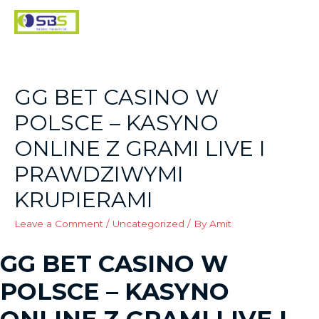
GG BET CASINO W
POLSCE – KASYNO
ONLINE Z GRAMI LIVE I
PRAWDZIWYMI
KRUPIERAMI
Leave a Comment
/
Uncategorized
/ By
Amit
GG BET CASINO W
POLSCE – KASYNO