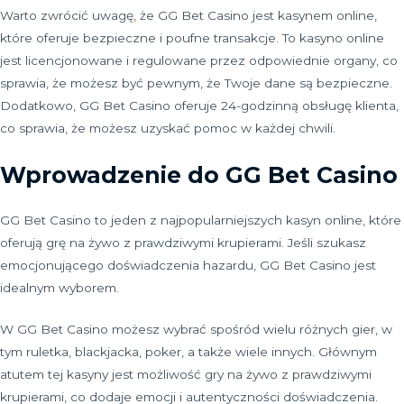
Warto zwrócić uwagę, że GG Bet Casino jest kasynem online,
które oferuje bezpieczne i poufne transakcje. To kasyno online
jest licencjonowane i regulowane przez odpowiednie organy, co
sprawia, że możesz być pewnym, że Twoje dane są bezpieczne.
Dodatkowo, GG Bet Casino oferuje 24-godzinną obsługę klienta,
co sprawia, że możesz uzyskać pomoc w każdej chwili.
Wprowadzenie do GG Bet Casino
GG Bet Casino to jeden z najpopularniejszych kasyn online, które
oferują grę na żywo z prawdziwymi krupierami. Jeśli szukasz
emocjonującego doświadczenia hazardu, GG Bet Casino jest
idealnym wyborem.
W GG Bet Casino możesz wybrać spośród wielu różnych gier, w
tym ruletka, blackjacka, poker, a także wiele innych. Głównym
atutem tej kasyny jest możliwość gry na żywo z prawdziwymi
krupierami, co dodaje emocji i autentyczności doświadczenia.