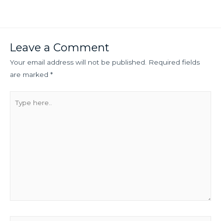
Leave a Comment
Your email address will not be published.
Required fields
are marked
*