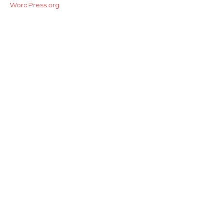
WordPress.org