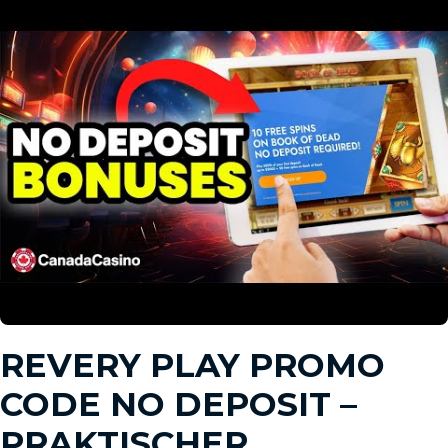
REVERY PLAY PROMO
CODE NO DEPOSIT –
PRAKTISCHER