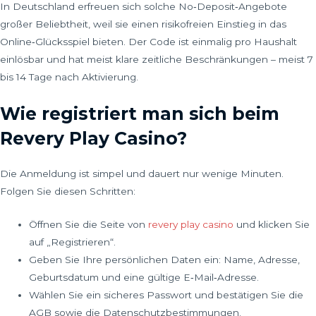
In Deutschland erfreuen sich solche No‑Deposit‑Angebote
großer Beliebtheit, weil sie einen risikofreien Einstieg in das
Online‑Glücksspiel bieten. Der Code ist einmalig pro Haushalt
einlösbar und hat meist klare zeitliche Beschränkungen – meist 7
bis 14 Tage nach Aktivierung.
Wie registriert man sich beim
Revery Play Casino?
Die Anmeldung ist simpel und dauert nur wenige Minuten.
Folgen Sie diesen Schritten:
Öffnen Sie die Seite von
revery play casino
und klicken Sie
auf „Registrieren“.
Geben Sie Ihre persönlichen Daten ein: Name, Adresse,
Geburtsdatum und eine gültige E‑Mail‑Adresse.
Wählen Sie ein sicheres Passwort und bestätigen Sie die
AGB sowie die Datenschutzbestimmungen.