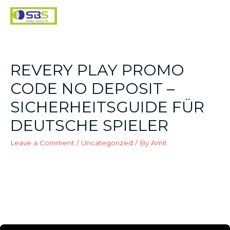
REVERY PLAY PROMO
CODE NO DEPOSIT –
SICHERHEITSGUIDE FÜR
DEUTSCHE SPIELER
Leave a Comment
/
Uncategorized
/ By
Amit