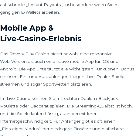
auf schnelle „Instant Payouts“, insbesondere wenn Sie mit
gängigen E‑Wallets arbeiten.
Mobile App &
Live‑Casino‑Erlebnis
Das Revery Play Casino bietet sowohl eine responsive
Web‑Version als auch eine native mobile App für iOS und
Android. Die App unterstützt alle wichtigsten Funktionen: Bonus
einlösen, Ein‑ und Auszahlungen tätigen, Live‑Dealer‑Spiele
streamen und sogar Sportwetten platzieren.
Im Live‑Casino können Sie mit echten Dealern Blackjack,
Roulette oder Baccarat spielen. Die Streaming‑Qualität ist hoch,
und die Spiele laufen flüssig, auch bei mittlerer
Internetgeschwindigkeit. Für Anfänger gibt es oft einen
„Einsteiger‑Modus“, der niedrigere Einsätze und einfachere