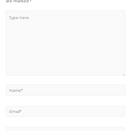
are marked
*