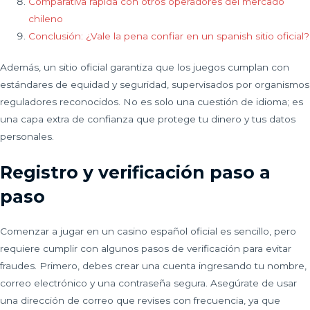
Comparativa rápida con otros operadores del mercado
chileno
Conclusión: ¿Vale la pena confiar en un spanish sitio oficial?
Además, un sitio oficial garantiza que los juegos cumplan con
estándares de equidad y seguridad, supervisados por organismos
reguladores reconocidos. No es solo una cuestión de idioma; es
una capa extra de confianza que protege tu dinero y tus datos
personales.
Registro y verificación paso a
paso
Comenzar a jugar en un casino español oficial es sencillo, pero
requiere cumplir con algunos pasos de verificación para evitar
fraudes. Primero, debes crear una cuenta ingresando tu nombre,
correo electrónico y una contraseña segura. Asegúrate de usar
una dirección de correo que revises con frecuencia, ya que