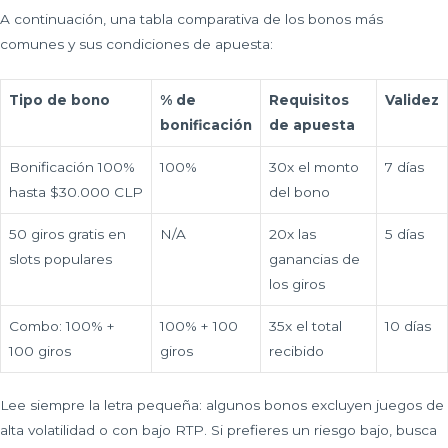
A continuación, una tabla comparativa de los bonos más
comunes y sus condiciones de apuesta:
Tipo de bono
% de
Requisitos
Validez
bonificación
de apuesta
Bonificación 100%
100%
30x el monto
7 días
hasta $30.000 CLP
del bono
50 giros gratis en
N/A
20x las
5 días
slots populares
ganancias de
los giros
Combo: 100% +
100% + 100
35x el total
10 días
100 giros
giros
recibido
Lee siempre la letra pequeña: algunos bonos excluyen juegos de
alta volatilidad o con bajo RTP. Si prefieres un riesgo bajo, busca