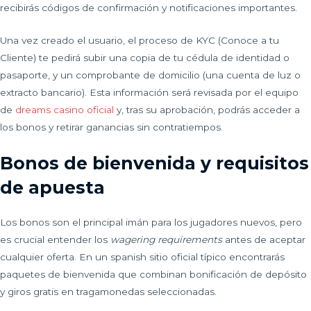
recibirás códigos de confirmación y notificaciones importantes.
Una vez creado el usuario, el proceso de KYC (Conoce a tu
Cliente) te pedirá subir una copia de tu cédula de identidad o
pasaporte, y un comprobante de domicilio (una cuenta de luz o
extracto bancario). Esta información será revisada por el equipo
de
dreams casino oficial
y, tras su aprobación, podrás acceder a
los bonos y retirar ganancias sin contratiempos.
Bonos de bienvenida y requisitos
de apuesta
Los bonos son el principal imán para los jugadores nuevos, pero
es crucial entender los
wagering requirements
antes de aceptar
cualquier oferta. En un spanish sitio oficial típico encontrarás
paquetes de bienvenida que combinan bonificación de depósito
y giros gratis en tragamonedas seleccionadas.