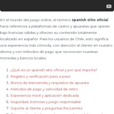
En el mundo del juego online, el término
spanish sitio oficial
hace referencia a plataformas de casino y apuestas que operan
bajo licencias válidas y ofrecen su contenido totalmente
localizado en español. Para los usuarios de Chile, esto significa
una experiencia más cómoda, con atención al cliente en nuestro
idioma y con métodos de pago que reconocen nuestras
monedas y bancos locales.
¿Qué es un spanish sitio oficial y por qué importa?
Registro y verificación paso a paso
Bonos de bienvenida y requisitos de apuesta
Métodos de pago y velocidad de retiro
Experiencia móvil y aplicación dedicada
Seguridad, licencias y juego responsable
Soporte al cliente y preguntas frecuentes