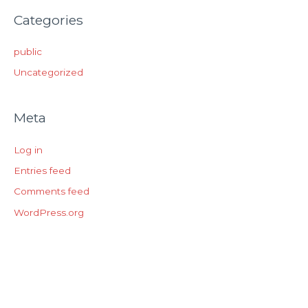
Categories
public
Uncategorized
Meta
Log in
Entries feed
Comments feed
WordPress.org