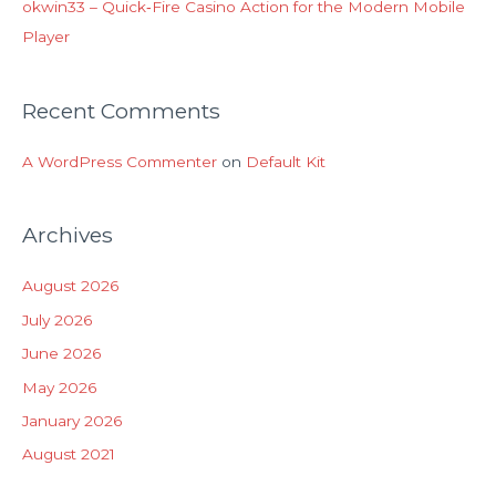
okwin33 – Quick‑Fire Casino Action for the Modern Mobile
Player
Recent Comments
A WordPress Commenter
on
Default Kit
Archives
August 2026
July 2026
June 2026
May 2026
January 2026
August 2021