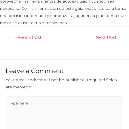
aprovechar las herramientas de autoexclusión cuando sea
necesario. Con la información de esta guía, estás listo para tomar
una decisión informada y comenzar a jugar en la plataforma que
mejor se ajuste a tus necesidades.
←
Previous Post
Next Post
→
Leave a Comment
Your email address will not be published.
Required fields
are marked
*