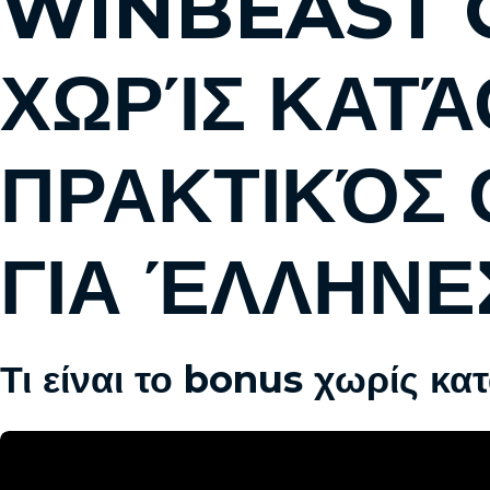
WINBEAST 
ΧΩΡΊΣ ΚΑΤΆ
ΠΡΑΚΤΙΚΌΣ
ΓΙΑ ΈΛΛΗΝΕ
Τι είναι το bonus χωρίς κ