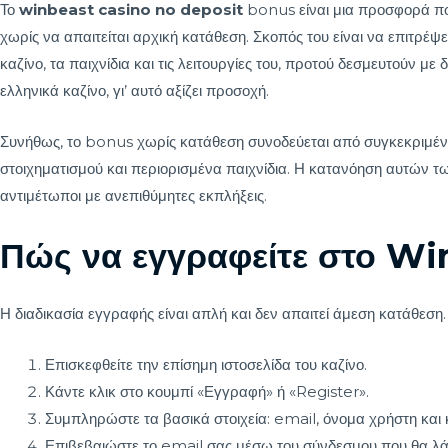
Το
winbeast casino no deposit
bonus είναι μια προσφορά πο
χωρίς να απαιτείται αρχική κατάθεση. Σκοπός του είναι να επιτρέψ
καζίνο, τα παιχνίδια και τις λειτουργίες του, προτού δεσμευτούν μ
ελληνικά καζίνο, γι’ αυτό αξίζει προσοχή.
Συνήθως, το bonus χωρίς κατάθεση συνοδεύεται από συγκεκριμέν
στοιχηματισμού και περιορισμένα παιχνίδια. Η κατανόηση αυτών τω
αντιμέτωποι με ανεπιθύμητες εκπλήξεις.
Πώς να εγγραφείτε στο Wi
Η διαδικασία εγγραφής είναι απλή και δεν απαιτεί άμεση κατάθεση
Επισκεφθείτε την επίσημη ιστοσελίδα του καζίνο.
Κάντε κλικ στο κουμπί «Εγγραφή» ή «Register».
Συμπληρώστε τα βασικά στοιχεία: email, όνομα χρήστη και
Επιβεβαιώστε το email σας μέσω του σύνδεσμου που θα λά