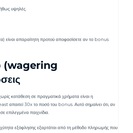
ήθως υψηλές.
α) είναι απαραίτητη προτού αποφασίσετε αν το bonus
ύ (wagering
σεις
ωρίς κατάθεση σε πραγματικά χρήματα είναι η
t απαιτεί 30x το ποσό του bonus. Αυτό σημαίνει ότι, αν
σε επιλεγμένα παιχνίδια.
αχύτητα εξόφλησης εξαρτάται από τη μέθοδο πληρωμής που