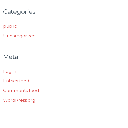
Categories
public
Uncategorized
Meta
Log in
Entries feed
Comments feed
WordPress.org