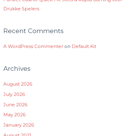
Drukke Spelers
Recent Comments
A WordPress Commenter
on
Default Kit
Archives
August 2026
July 2026
June 2026
May 2026
January 2026
August 2021