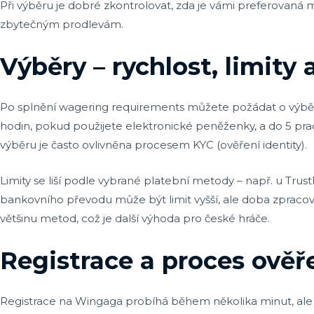
Při výběru je dobré zkontrolovat, zda je vámi preferovaná
zbytečným prodlevám.
Výběry – rychlost, limity 
Po splnění wagering requirements můžete požádat o výběr 
hodin, pokud použijete elektronické peněženky, a do 5 pr
výběru je často ovlivněna procesem KYC (ověření identity).
Limity se liší podle vybrané platební metody – např. u Tru
bankovního převodu může být limit vyšší, ale doba zpracová
většinu metod, což je další výhoda pro české hráče.
Registrace a proces ověře
Registrace na Wingaga probíhá během několika minut, ale