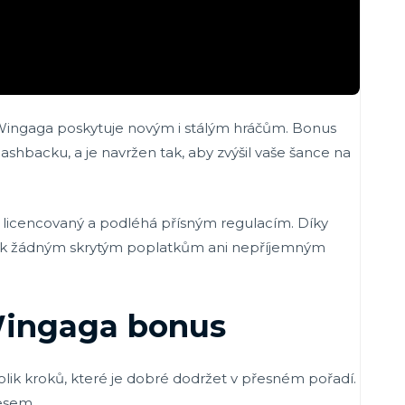
 Wingaga poskytuje novým i stálým hráčům. Bonus
hbacku, a je navržen tak, aby zvýšil vaše šance na
í, licencovaný a podléhá přísným regulacím. Díky
de k žádným skrytým poplatkům ani nepříjemným
 Wingaga bonus
olik kroků, které je dobré dodržet v přesném pořadí.
esem.