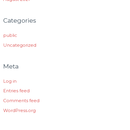
Categories
public
Uncategorized
Meta
Log in
Entries feed
Comments feed
WordPress.org