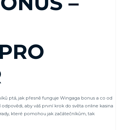
ONUS –
 PRO
R
íků ptá, jak přesně funguje Wingaga bonus a co od
dpovědi, aby váš první krok do světa online kasina
é rady, které pomohou jak začátečníkům, tak