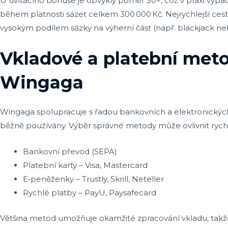
U uvítacího bonuse je obvyklý poměr 30×, což v praxi vypa
během platnosti sázet celkem 300 000 Kč. Nejrychlejší cesta,
vysokým podílem sázky na výherní část (např. blackjack neb
Vkladové a platební met
Wingaga
Wingaga spolupracuje s řadou bankovních a elektronických
běžně používány. Výběr správné metody může ovlivnit rychl
Bankovní převod (SEPA)
Platební karty – Visa, Mastercard
E‑peněženky – Trustly, Skrill, Neteller
Rychlé platby – PayU, Paysafecard
Většina metod umožňuje okamžité zpracování vkladu, tak