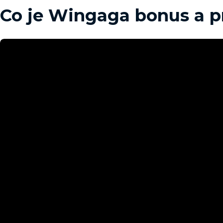
Co je Wingaga bonus a pr