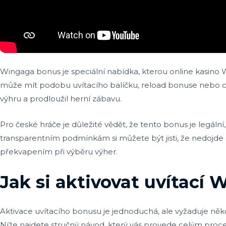
Wingaga bonus je speciální nabídka, kterou online kasino
může mít podobu uvítacího balíčku, reload bonuse nebo cas
výhru a prodloužil herní zábavu.
Pro české hráče je důležité vědět, že tento bonus je legáln
transparentním podmínkám si můžete být jisti, že nedoj
překvapením při výběru výher.
Jak si aktivovat uvítací
Aktivace uvítacího bonusu je jednoduchá, ale vyžaduje něk
Níže najdete stručný návod, který vás provede celým proc